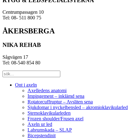
RYGG & LEDSPECIALISTERNA
Centrumpassagen 10
Tel: 08- 511 800 75
ÅKERSBERGA
NIKA REHAB
Sågvägen 17
Tel: 08-540 854 80
Ont i axeln
Axelledens anatomi
Impingement – inklämd sena
Rotatorcuffruptur – Avsliten sena
Sjukdomar i nyckelbensled – akromioklavikularled
Sternoklavikularleden
Frozen shoulder/Frusen axel
Axeln ur led
Labrumskada – SLAP
Bicepstendinit