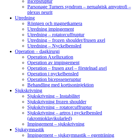
Bicepsruptur
Parsonage Turners syndrom – nerualgisk amyotrofi –
plexus neurit
Utredning
Röntgen och magnetkamera
Utredning impingement
Utredning – rotatorcuffruptur
Utredning – frozen shoulder/frusen axel
Utredning – Nyckelbensled
Operation – dagkirurgi
Operation Axelluxation
Operation av impingement
Operation – frusen axel – förstelnad axel
Operation i nyckelbensled
Operation bicepsseneruptur
Behandling med kortisoninjektion
Sjukskrivning
Sjukskrivning – Instabilitet
Sjukskrivning frozen shoulder
Sjukskrivning – rotatorcuffruptur
Sjukskrivning – artros i nyckelbensled
(akromioklavikularled)
Impingement – sjukskrivning
Sjukgymnastik
Impingement – sjukgymnastik – egenträning