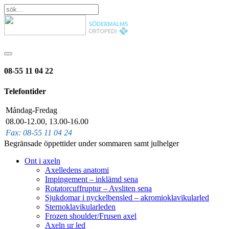
08-55 11 04 22
Telefontider
Måndag-Fredag
08.00-12.00, 13.00-16.00
Fax: 08-55 11 04 24
Begränsade öppettider under sommaren samt julhelger
Ont i axeln
Axelledens anatomi
Impingement – inklämd sena
Rotatorcuffruptur – Avsliten sena
Sjukdomar i nyckelbensled – akromioklavikularled
Sternoklavikularleden
Frozen shoulder/Frusen axel
Axeln ur led