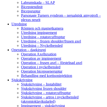
Labrumskada – SLAP
Bicepstendinit
Bicepsruptur
Parsonage Turners syndrom – nerualgisk amyotrofi –
plexus neurit
Utredning
Röntgen och magnetkamera
Utredning impingement
Utredning – rotatorcuffruptur
Utredning – frozen shoulder/frusen axel
Utredning – Nyckelbensled
Operation – dagkirurgi
Operation Axelluxation
Operation av impingement
Operation – frusen axel – förstelnad axel
Operation i nyckelbensled
Operation bicepsseneruptur
Behandling med kortisoninjektion
Sjukskrivning
Sjukskrivning – Instabilitet
Sjukskrivning frozen shoulder
Sjukskrivning – rotatorcuffruptur
Sjukskrivning – artros i nyckelbensled
(akromioklavikularled)
Impingement – sjukskrivning