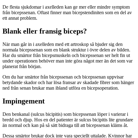
De flesta sjukdomar i axelleden kan ge mer eller mindre symptom
från bicepssenan. Oftast finner man bicepstendiniten som en del av
ett annat problem.
Blank eller fransig biceps?
När man går in i axelleden med ett artroskop så bjuder sig den
normala bicepssenan som en blank struktur i övre delen av bilden.
Har du smärtor från bicepsmuskeln och bicepssenan ser helt fin ut
under operationen behöver man inte göra något mer än det som var
planerat från början.
Om du har smärtor från bicepssenan och bicepssenan uppvisar
betydande skador och har lösa fransar av skadade fibrer som hänger
ned från senan brukar man ibland utföra en bicepsoperation.
Impingement
Den benkanal (sulcus bicipitis) som bicepssenan löper i varierar i
bredd och djup. Hos en del patienter är sulcus bicipitis lite grundare
än normal och kan på så sätt bidraga till att bicepssenan kläms åt.
Dessa smärtor brukar dock inte vara speciellt uttalade. Kvinnor har