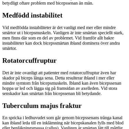
betydligt oftare problem med bicepssenan än män.
Medfödd instabilitet
Vid medfödda instabiliteter är det vanligt med mer eller mindre
smärtor ut i bicepsmuskeln. Vanligen är inte smärtan speciellt stark,
men finns där som en del av problemet. Vid framför allt bakre
instabiliteter kan dock bicepssmärtan ibland dominera över andra
smärtor.
Rotatorcuffruptur
Det är inte ovanligt att patienter med rotatorcuffruptur även har
skador på biceps långa sena. Detta resulterar ibland i mer eller
mindre symtom från bicepsmuskeln. Ibland kan även bicepssenan
hoppa ur led och lägga sig på framsidan av axelleden. Vid stora
senskador kan smärtan från bicepssenan bli betydande.
Tuberculum majus fraktur
En spricka i ledhuvudet som går genom bicepssenans trånga kanal
kan ibland leda till en inklämning när bicepskanalen fylls med blod
eller benläkningsmassa (callus). Vanligen är smärtan lätt till måttlig,