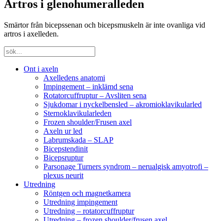
Artros i glenohumeralleden
Smärtor från bicepssenan och bicepsmuskeln är inte ovanliga vid
artros i axelleden.
Ont i axeln
Axelledens anatomi
Impingement – inklämd sena
Rotatorcuffruptur – Avsliten sena
Sjukdomar i nyckelbensled – akromioklavikularled
Sternoklavikularleden
Frozen shoulder/Frusen axel
Axeln ur led
Labrumskada – SLAP
Bicepstendinit
Bicepsruptur
Parsonage Turners syndrom – nerualgisk amyotrofi –
plexus neurit
Utredning
Röntgen och magnetkamera
Utredning impingement
Utredning – rotatorcuffruptur
Utredning – frozen shoulder/frusen axel