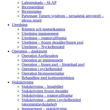
Labrumskada – SLAP
Bicepstendinit
Bicepsruptur
Parsonage Turners syndrom – nerualgisk amyotrofi –
plexus neurit
Utredning
Röntgen och magnetkamera
Utredning impingement
Utredning – rotatorcuffruptur
Utredning – frozen shoulder/frusen axel
Utredning – Nyckelbensled
Operation – dagkirurgi
Operation Axelluxation
Operation av impingement
Operation – frusen axel – förstelnad axel
Operation i nyckelbensled
Operation bicepsseneruptur
Behandling med kortisoninjektion
Sjukskrivning
Sjukskrivning – Instabilitet
Sjukskrivning frozen shoulder
Sjukskrivning – rotatorcuffruptur
Sjukskrivning – artros i nyckelbensled
(akromioklavikularled)
Impingement – sjukskrivning