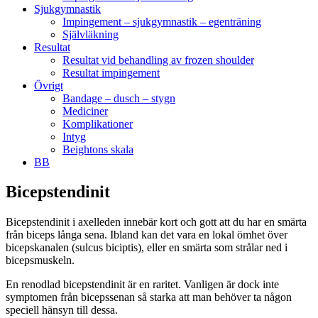
Sjukgymnastik
Impingement – sjukgymnastik – egenträning
Självläkning
Resultat
Resultat vid behandling av frozen shoulder
Resultat impingement
Övrigt
Bandage – dusch – stygn
Mediciner
Komplikationer
Intyg
Beightons skala
BB
Bicepstendinit
Bicepstendinit i axelleden innebär kort och gott att du har en smärta
från biceps långa sena. Ibland kan det vara en lokal ömhet över
bicepskanalen (sulcus biciptis), eller en smärta som strålar ned i
bicepsmuskeln.
En renodlad bicepstendinit är en raritet. Vanligen är dock inte
symptomen från bicepssenan så starka att man behöver ta någon
speciell hänsyn till dessa.