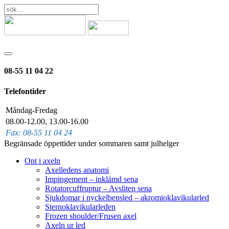
08-55 11 04 22
Telefontider
Måndag-Fredag
08.00-12.00, 13.00-16.00
Fax: 08-55 11 04 24
Begränsade öppettider under sommaren samt julhelger
Ont i axeln
Axelledens anatomi
Impingement – inklämd sena
Rotatorcuffruptur – Avsliten sena
Sjukdomar i nyckelbensled – akromioklavikularled
Sternoklavikularleden
Frozen shoulder/Frusen axel
Axeln ur led