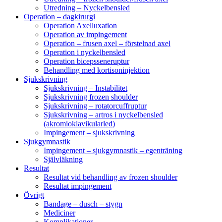
Utredning – Nyckelbensled
Operation – dagkirurgi
Operation Axelluxation
Operation av impingement
Operation – frusen axel – förstelnad axel
Operation i nyckelbensled
Operation bicepsseneruptur
Behandling med kortisoninjektion
Sjukskrivning
Sjukskrivning – Instabilitet
Sjukskrivning frozen shoulder
Sjukskrivning – rotatorcuffruptur
Sjukskrivning – artros i nyckelbensled
(akromioklavikularled)
Impingement – sjukskrivning
Sjukgymnastik
Impingement – sjukgymnastik – egenträning
Självläkning
Resultat
Resultat vid behandling av frozen shoulder
Resultat impingement
Övrigt
Bandage – dusch – stygn
Mediciner
Komplikationer