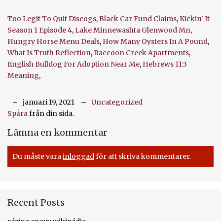
Too Legit To Quit Discogs
,
Black Car Fund Claims
,
Kickin' It
Season 1 Episode 4
,
Lake Minnewashta Glenwood Mn
,
Hungry Horse Menu Deals
,
How Many Oysters In A Pound
,
What Is Truth Reflection
,
Raccoon Creek Apartments
,
English Bulldog For Adoption Near Me
,
Hebrews 11:3
Meaning
,
januari 19, 2021
Uncategorized
Spåra
från din sida.
Lämna en kommentar
Du måste vara
inloggad
för att skriva kommentarer.
Recent Posts