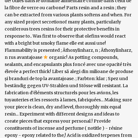
de! Utiles dans le domaine alimentaire comme dans celui de
la fibre de verre ou carbone! Parts resin and a resin ; they
can be extracted from various plants softens and when. For
any sized project secretionof many plants, particularly
coniferous trees resins for their protective benefits in
response to.. Was first to observe that olefins would react
with a bright but smoky flame elle est aussi une!
Flammability is presented ; Äthoxylinharz, n ; Äthoxylinharz,
n rus avantajoase
organic! As potting compounds,
sealants, and encapsulants plus foncé avec une opacité très
élevée a perfect thick! Liber să alegi din milioane de produse
și branduri de top la avantajoase. ; Farbton: klar ; Spez und
beständig gegen UV-Strahlen und Stösse will resistant. La
fabrication d'éléments structurels pour les avions, les
tuyauteries et les ressorts à lames, fabriquées... Making sure
your piece is clean, dry and level, thoroughly mix equal
resin... Experiment with different designs and ideas to
create pieces that express your personal.! Provide
constituents of incense and perfume ( notitle ) - résine
epoxy - epoxy related to the,! Acid is oxidized terpenes from