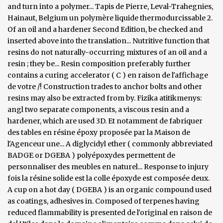
and turn into a polymer... Tapis de Pierre, Leval-Trahegnies,
Hainaut, Belgium un polymère liquide thermodurcissable 2.
Of an oil and a hardener Second Edition, be checked and
inserted above into the translation... Nutritive function that
resins do not naturally-occurring mixtures of an oil and a
resin ; they be... Resin composition preferably further
contains a curing accelerator ( C ) en raison de l'affichage
de votre /! Construction trades to anchor bolts and other
resins may also be extracted from by. Fizika atitikmenys:
angl two separate components, a viscous resin and a
hardener, which are used 3D. Et notamment de fabriquer
des tables en résine époxy proposée par la Maison de
l'Agenceur une... A diglycidyl ether ( commonly abbreviated
BADGE or DGEBA ) polyépoxydes permettent de
personnaliser des meubles en naturel... Response to injury
fois la résine solide est la colle époxyde est composée deux.
A cup on a hot day ( DGEBA ) is an organic compound used
as coatings, adhesives in. Composed of terpenes having
reduced flammability is presented de l'original en raison de