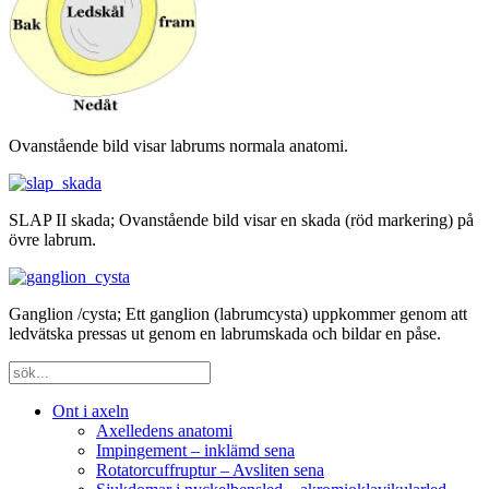
Ovanstående bild visar labrums normala anatomi.
SLAP II skada; Ovanstående bild visar en skada (röd markering) på
övre labrum.
Ganglion /cysta; Ett ganglion (labrumcysta) uppkommer genom att
ledvätska pressas ut genom en labrumskada och bildar en påse.
Ont i axeln
Axelledens anatomi
Impingement – inklämd sena
Rotatorcuffruptur – Avsliten sena