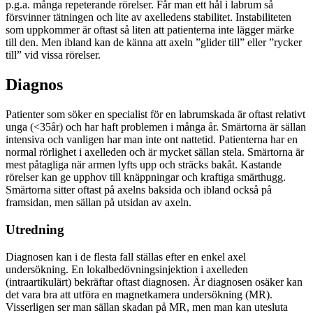
p.g.a. många repeterande rörelser. Får man ett hål i labrum så
försvinner tätningen och lite av axelledens stabilitet. Instabiliteten
som uppkommer är oftast så liten att patienterna inte lägger märke
till den. Men ibland kan de känna att axeln ”glider till” eller ”rycker
till” vid vissa rörelser.
Diagnos
Patienter som söker en specialist för en labrumskada är oftast relativt
unga (<35år) och har haft problemen i många år. Smärtorna är sällan
intensiva och vanligen har man inte ont nattetid. Patienterna har en
normal rörlighet i axelleden och är mycket sällan stela. Smärtorna är
mest påtagliga när armen lyfts upp och sträcks bakåt. Kastande
rörelser kan ge upphov till knäppningar och kraftiga smärthugg.
Smärtorna sitter oftast på axelns baksida och ibland också på
framsidan, men sällan på utsidan av axeln.
Utredning
Diagnosen kan i de flesta fall ställas efter en enkel axel
undersökning. En lokalbedövningsinjektion i axelleden
(intraartikulärt) bekräftar oftast diagnosen. Är diagnosen osäker kan
det vara bra att utföra en magnetkamera undersökning (MR).
Visserligen ser man sällan skadan på MR, men man kan utesluta