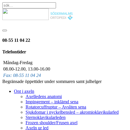
08-55 11 04 22
Telefontider
Måndag-Fredag
08.00-12.00, 13.00-16.00
Fax: 08-55 11 04 24
Begränsade öppettider under sommaren samt julhelger
Ont i axeln
Axelledens anatomi
Impingement – inklämd sena
Rotatorcuffruptur – Avsliten sena
Sjukdomar i nyckelbensled – akromioklavikularled
Sternoklavikularleden
Frozen shoulder/Frusen axel
Axeln ur led