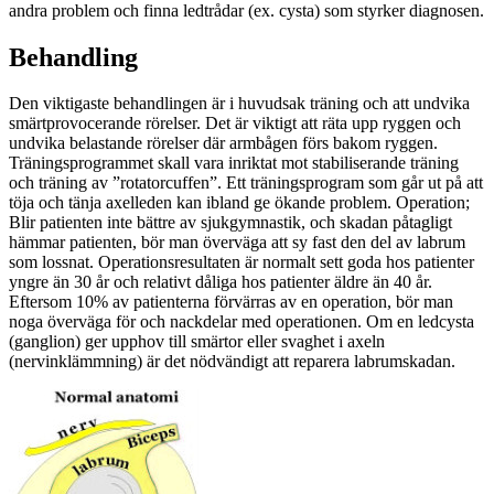
andra problem och finna ledtrådar (ex. cysta) som styrker diagnosen.
Behandling
Den viktigaste behandlingen är i huvudsak träning och att undvika
smärtprovocerande rörelser. Det är viktigt att räta upp ryggen och
undvika belastande rörelser där armbågen förs bakom ryggen.
Träningsprogrammet skall vara inriktat mot stabiliserande träning
och träning av ”rotatorcuffen”. Ett träningsprogram som går ut på att
töja och tänja axelleden kan ibland ge ökande problem. Operation;
Blir patienten inte bättre av sjukgymnastik, och skadan påtagligt
hämmar patienten, bör man överväga att sy fast den del av labrum
som lossnat. Operationsresultaten är normalt sett goda hos patienter
yngre än 30 år och relativt dåliga hos patienter äldre än 40 år.
Eftersom 10% av patienterna förvärras av en operation, bör man
noga överväga för och nackdelar med operationen. Om en ledcysta
(ganglion) ger upphov till smärtor eller svaghet i axeln
(nervinklämmning) är det nödvändigt att reparera labrumskadan.