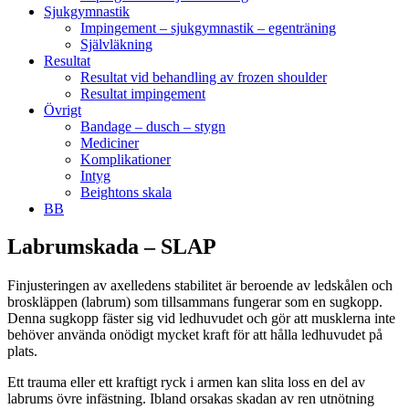
Sjukgymnastik
Impingement – sjukgymnastik – egenträning
Självläkning
Resultat
Resultat vid behandling av frozen shoulder
Resultat impingement
Övrigt
Bandage – dusch – stygn
Mediciner
Komplikationer
Intyg
Beightons skala
BB
Labrumskada – SLAP
Finjusteringen av axelledens stabilitet är beroende av ledskålen och
broskläppen (labrum) som tillsammans fungerar som en sugkopp.
Denna sugkopp fäster sig vid ledhuvudet och gör att musklerna inte
behöver använda onödigt mycket kraft för att hålla ledhuvudet på
plats.
Ett trauma eller ett kraftigt ryck i armen kan slita loss en del av
labrums övre infästning. Ibland orsakas skadan av ren utnötning