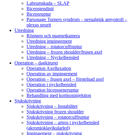
Labrumskada – SLAP
Bicepstendinit
Bicepsruptur
Parsonage Turners syndrom – nerualgisk amyotrofi –
plexus neurit
Utredning
Röntgen och magnetkamera
Utredning impingement
Utredning – rotatorcuffruptur
Utredning – frozen shoulder/frusen axel
Utredning – Nyckelbensled
Operation – dagkirurgi
Operation Axelluxation
Operation av impingement
Operation – frusen axel – förstelnad axel
Operation i nyckelbensled
Operation bicepsseneruptur
Behandling med kortisoninjektion
Sjukskrivning
Sjukskrivning – Instabilitet
Sjukskrivning frozen shoulder
Sjukskrivning – rotatorcuffruptur
Sjukskrivning – artros i nyckelbensled
(akromioklavikularled)
Impingement – sjukskrivning