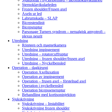
Sjukdomar i nyckelbensled – akromioklavikularled
Sternoklavikularleden
Frozen shoulder/Frusen axel
Axeln ur led
Labrumskada – SLAP
Bicepstendinit
Bicepsruptur
Parsonage Turners syndrom – nerualgisk amyotrofi –
plexus neurit
Utredning
Röntgen och magnetkamera
Utredning impingement
Utredning – rotatorcuffruptur
Utredning – frozen shoulder/frusen axel
Utredning – Nyckelbensled
Operation – dagkirurgi
Operation Axelluxation
Operation av impingement
Operation – frusen axel – förstelnad axel
Operation i nyckelbensled
Operation bicepsseneruptur
Behandling med kortisoninjektion
Sjukskrivning
Sjukskrivning – Instabilitet
Sjukskrivning frozen shoulder